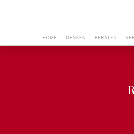
Zum
Inhalt
springen
HOME
DENKEN
BERATEN
VE
R